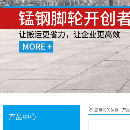
您当前的位置:
产
产品中心